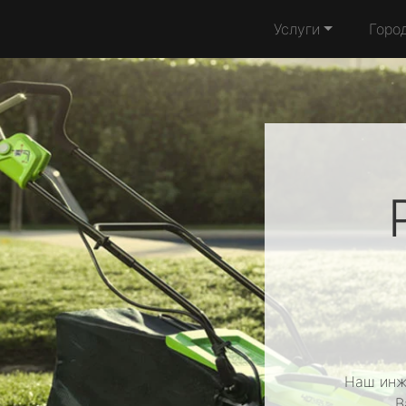
Услуги
Горо
Наш инж
В