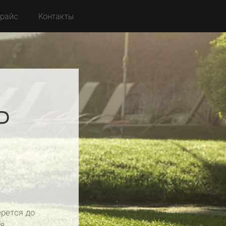
райс
Контакты
P
рется до
я.