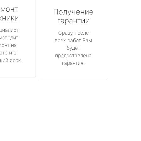
монт
Получение
хники
гарантии
циалист
Сразу после
изводит
всех работ Вам
монт на
будет
сте и в
предоставлена
кий срок.
гарантия.