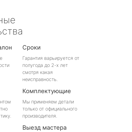
ные
ьства
алон
Сроки
е
Гарантия варьируется от
ости
полугода до 2-х лет
смотря какая
неисправность.
Комплектующие
онтом
Мы применяем детали
тно
только от официального
тику.
производителя.
Выезд мастера