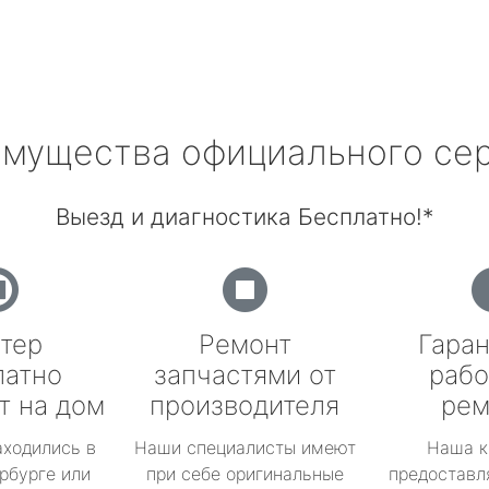
мущества официального се
Выезд и диагностика Бесплатно!*
тер
Ремонт
Гаран
латно
запчастями от
рабо
т на дом
производителя
рем
аходились в
Наши специалисты имеют
Наша к
рбурге или
при себе оригинальные
предоставл