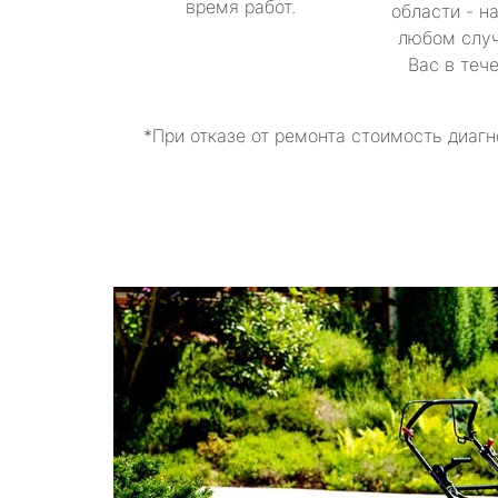
время работ.
области - н
любом случ
Вас в теч
*При отказе от ремонта стоимость диагн