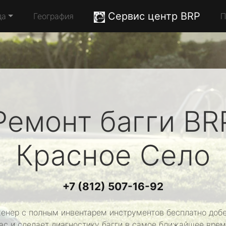
Сервис центр BRP
да
География
П
Ремонт багги
BR
Красное Село
+7 (812) 507-16-92
енер с полным инвентарем инструментов бесплатно добе
ас и сделает диагностику багги в самое ближайшее врем