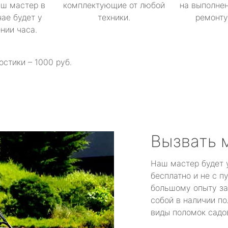
аш мастер в
комплектующие от любой
на выполнен
ае будет у
техники.
ремонту 
ении часа.
остики – 1000 руб.
Вызвать 
Наш мастер будет 
бесплатно и не с п
большому опыту за
собой в наличии по
виды поломок садов