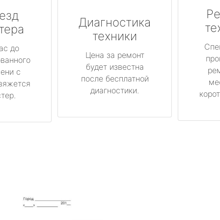
Ре
езд
Диагностика
те
тера
техники
Спе
ас до
Цена за ремонт
про
ованного
будет известна
ре
ени с
после бесплатной
ме
вяжется
диагностики.
корот
тер.