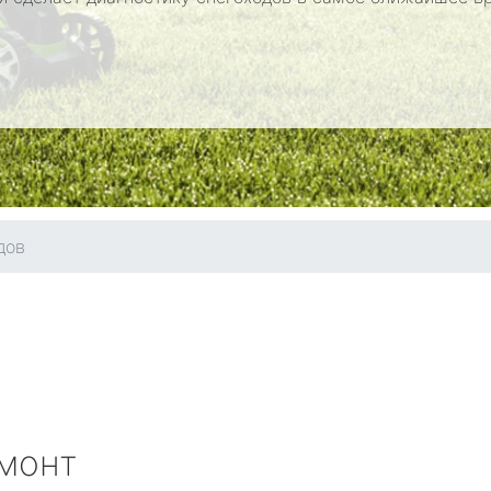
дов
монт