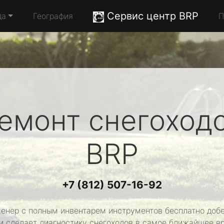
Сервис центр BRP
да
География
П
емонт снегоход
BRP
+7 (812) 507-16-92
енер с полным инвентарем инструментов бесплатно добе
и сделает диагностику снегоходов в самое ближайшее в