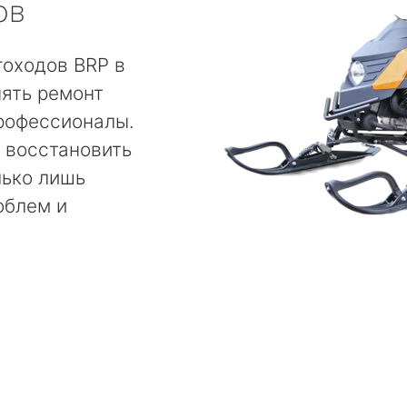
ов
гоходов BRP в
ять ремонт
рофессионалы.
 восстановить
лько лишь
облем и