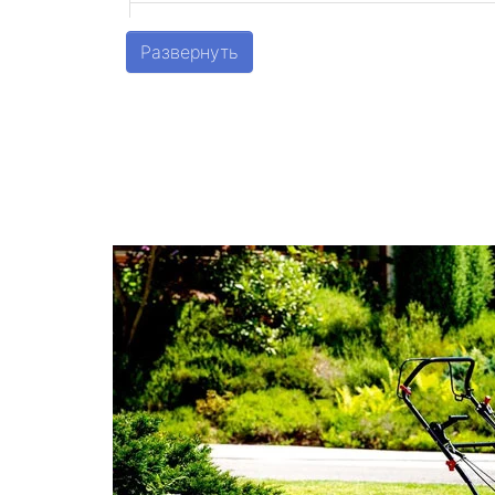
Шушары
Развернуть
Парголово
Металлострой
Стрельна
Песочный
Понтонный
Левашово
Лисий Нос
Репино