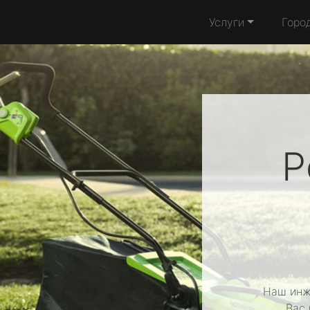
Услуги
Горо
Р
Наш инж
Вас 