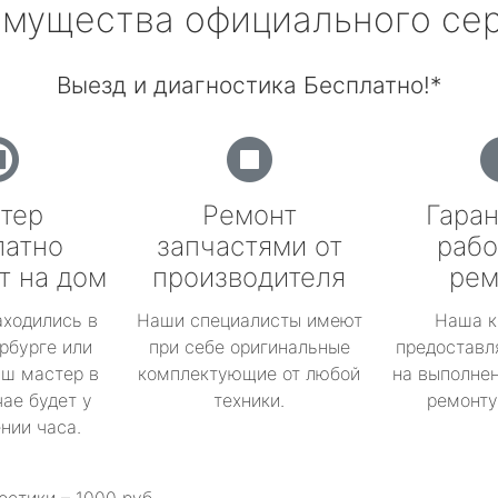
мущества официального се
Выезд и диагностика Бесплатно!*
тер
Ремонт
Гаран
латно
запчастями от
рабо
т на дом
производителя
рем
аходились в
Наши специалисты имеют
Наша к
рбурге или
при себе оригинальные
предоставл
аш мастер в
комплектующие от любой
на выполнен
ае будет у
техники.
ремонту 
ении часа.