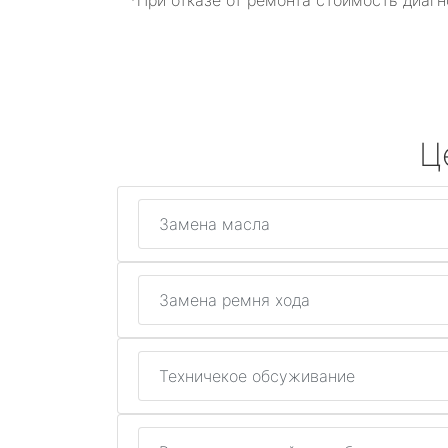
*При отказе от ремонта стоимость диагн
Ц
Замена масла
Замена ремня хода
Техничекое обсуживание