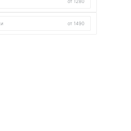
от 1280
жи
от 1490