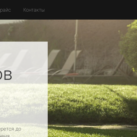
райс
Контакты
ов
рется до
ремя.