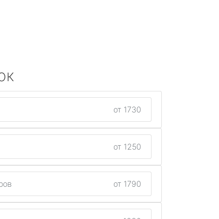
ок
от 1730
от 1250
ров
от 1790