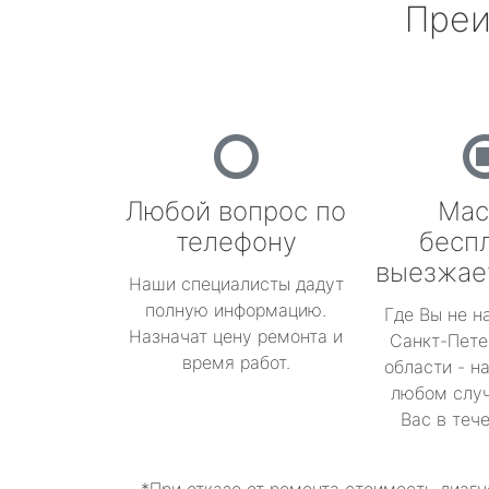
Преи
Любой вопрос по
Мас
телефону
бесп
выезжае
Наши специалисты дадут
полную информацию.
Где Вы не н
Назначат цену ремонта и
Санкт-Пете
время работ.
области - н
любом случ
Вас в теч