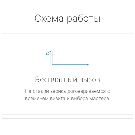
Серово
Схема работы
Бокситогорск
Волосово
Волхов
Всеволожск
Бесплатный вызов
Выборг
На стадии звонка договариваемся с
временем визита и выбора мастера.
Высоцк
Гатчина
Ивангород