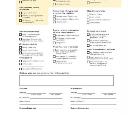
Красный Бор
Кузнечное
Кузьмоловский
Лебяжье
Лесогорский
Мга
Назия
Никольский
Новоселье
Павлово