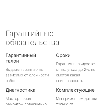
Сертолово
Сланцы
Сосновый Бор
Гарантийные
Сясьстрой
обязательства
Тихвин
Гарантийный
Сроки
талон
Тосно
Гарантия варьируется
Выдаем гарантию не
от полугода до 2-х лет
Шлиссельбург
зависимо от сложности
смотря какая
работ.
неисправность.
Большая Ижора
Диагностика
Комплектующие
Будогощь
Мастер перед
Мы применяем детали
ремонтом совершенно
только от