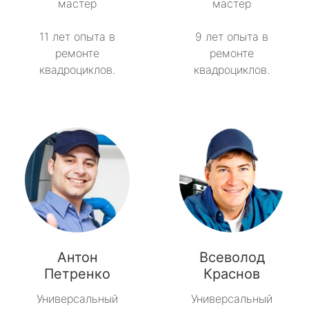
мастер
мастер
Токсово
11 лет опыта в
9 лет опыта в
ремонте
ремонте
Толмачёво
квадроциклов.
квадроциклов.
Ульяновка
Фёдоровское
Форносово
Янино-1
Антон
Всеволод
Петренко
Краснов
Универсальный
Универсальный