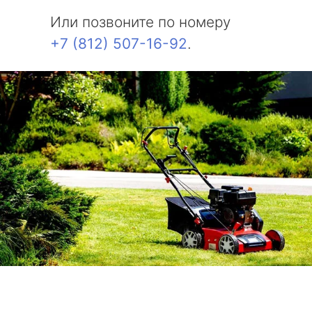
Или позвоните по номеру
Молодежное
+7 (812) 507-16-92
.
Солнечное
Комарово
Усть-Ижора
Саперный
Петро-Славянка
Тярлево
Смолячково
Ушково