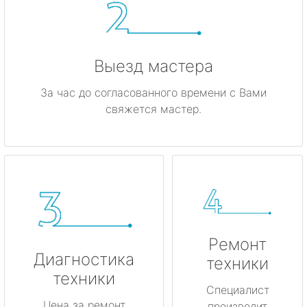
Каменногорск
Кингисепп
Выезд мастера
Кириши
За час до согласованного времени с Вами
свяжется мастер.
Кировск
Коммунар
Кудрово
Лодейное Поле
Ремонт
Луга
Диагностика
техники
техники
Любань
Специалист
Цена за ремонт
производит