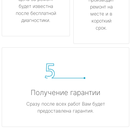
будет известна
Мурино
ремонт на
после бесплатной
месте и в
диагностики.
короткий
Никольское
срок.
Новая Ладога
Отрадное
Пикалёво
Подпорожье
Получение гарантии
Приморск
Сразу после всех работ Вам будет
Приозерск
предоставлена гарантия.
Светогорск