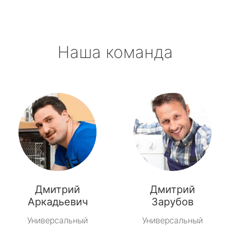
Приладожский
Наша команда
Рахья
Рощино
Рябово
Свирьстрой
Сиверский
Синявино
Дмитрий
Дмитрий
Советский
Аркадьевич
Зарубов
Универсальный
Универсальный
Тайцы