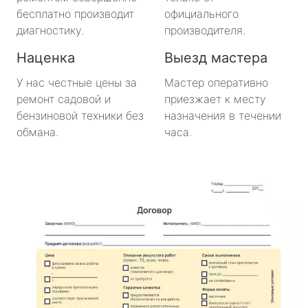
Важины
бесплатно производит
официального
диагностику.
производителя.
Виллози
Наценка
Выезд мастера
Вознесенье
У нас честные цены за
Мастер оперативно
ремонт садовой и
приезжает к месту
Вырица
бензиновой техники без
назначения в течении
обмана.
часа.
Дружная Горка
Дубровка
Ефимовский
имени Морозова
имени Свердлова