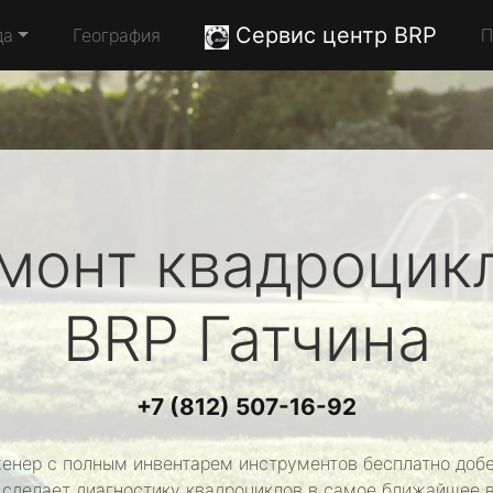
Сервис центр BRP
да
География
П
монт квадроцик
BRP
Гатчина
+7 (812) 507-16-92
енер с полным инвентарем инструментов бесплатно добе
 сделает диагностику квадроциклов в самое ближайшее 