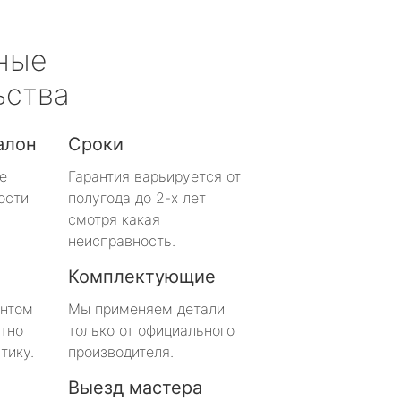
ные
ьства
алон
Сроки
е
Гарантия варьируется от
ости
полугода до 2-х лет
смотря какая
неисправность.
Комплектующие
онтом
Мы применяем детали
тно
только от официального
тику.
производителя.
Выезд мастера