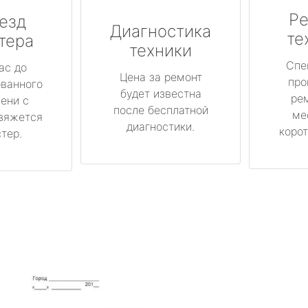
Ре
езд
Диагностика
те
тера
техники
Спе
ас до
Цена за ремонт
про
ованного
будет известна
ре
ени с
после бесплатной
ме
вяжется
диагностики.
корот
тер.