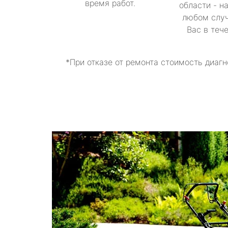
время работ.
области - н
любом случ
Вас в теч
*При отказе от ремонта стоимость диагн