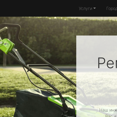
Услуги
Горо
Ре
Наш инж
Вас и