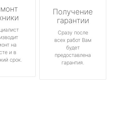
монт
Получение
хники
гарантии
циалист
Сразу после
изводит
всех работ Вам
монт на
будет
сте и в
предоставлена
кий срок.
гарантия.