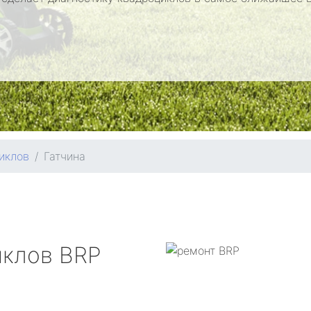
иклов
Гатчина
иклов
BRP
а