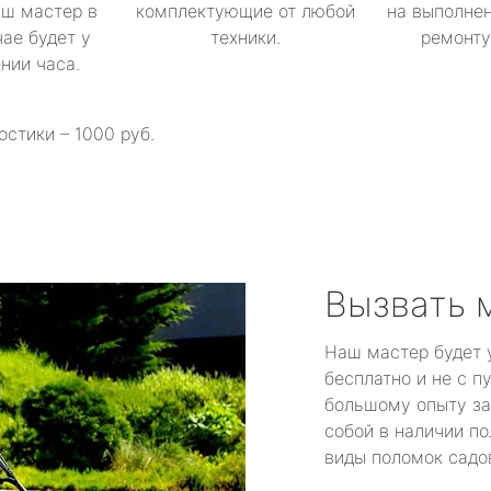
аш мастер в
комплектующие от любой
на выполнен
ае будет у
техники.
ремонту 
ении часа.
остики – 1000 руб.
Вызвать 
Наш мастер будет 
бесплатно и не с п
большому опыту за
собой в наличии по
виды поломок садов