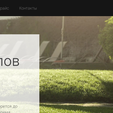
райс
Контакты
лов
рется до
время.