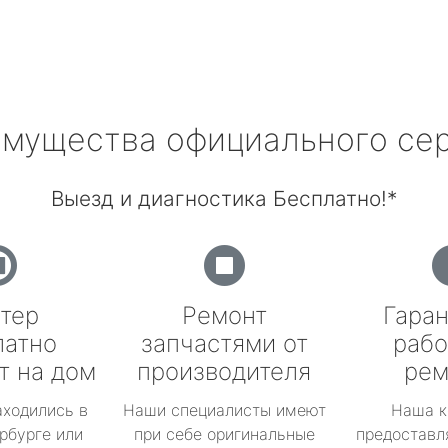
мущества официального се
Выезд и диагностика Бесплатно!*
тер
Ремонт
Гаран
латно
запчастями от
рабо
т на дом
производителя
рем
аходились в
Наши специалисты имеют
Наша к
рбурге или
при себе оригинальные
предоставл