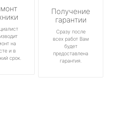
монт
Получение
хники
гарантии
циалист
Сразу после
изводит
всех работ Вам
монт на
будет
сте и в
предоставлена
кий срок.
гарантия.