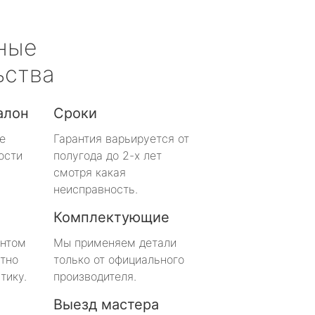
ные
ьства
алон
Сроки
е
Гарантия варьируется от
ости
полугода до 2-х лет
смотря какая
неисправность.
Комплектующие
онтом
Мы применяем детали
тно
только от официального
тику.
производителя.
Выезд мастера