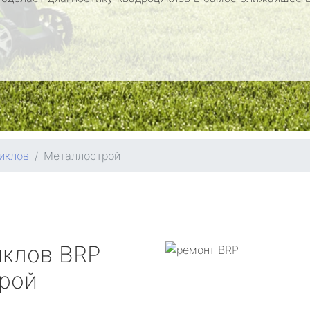
иклов
Металлострой
иклов
BRP
рой