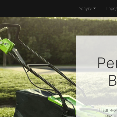
Услуги
Горо
Ре
B
Наш инж
Вас и