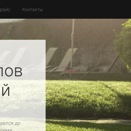
райс
Контакты
лов
ой
рется до
время.