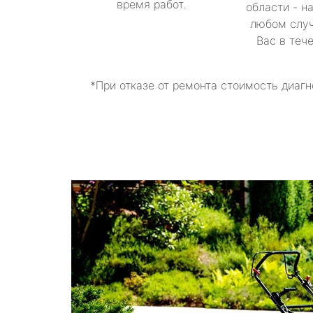
время работ.
области - н
любом случ
Вас в теч
*При отказе от ремонта стоимость диагн