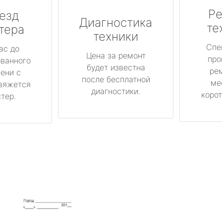
Ре
езд
Диагностика
те
тера
техники
Спе
ас до
Цена за ремонт
про
ованного
будет известна
ре
ени с
после бесплатной
ме
вяжется
диагностики.
корот
тер.