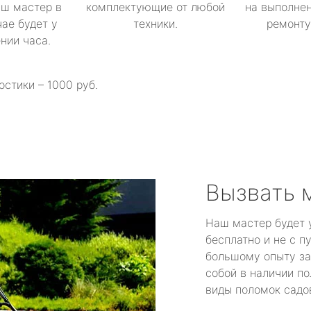
аш мастер в
комплектующие от любой
на выполнен
ае будет у
техники.
ремонту 
ении часа.
остики – 1000 руб.
Вызвать 
Наш мастер будет 
бесплатно и не с п
большому опыту за
собой в наличии по
виды поломок садов