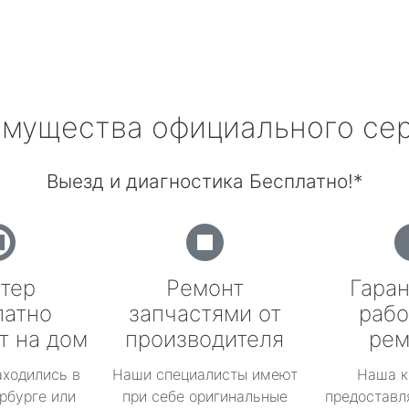
мущества официального се
Выезд и диагностика Бесплатно!*
тер
Ремонт
Гаран
латно
запчастями от
рабо
т на дом
производителя
рем
аходились в
Наши специалисты имеют
Наша к
рбурге или
при себе оригинальные
предоставл