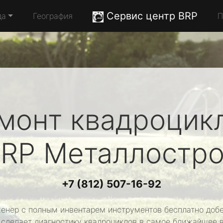
Сервис центр BRP
да
География
П
монт квадроцик
RP
Металлостр
+7 (812) 507-16-92
енер с полным инвентарем инструментов бесплатно добе
 сделает диагностику квадроциклов в самое ближайшее 