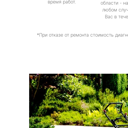
время работ.
области - н
любом случ
Вас в теч
*При отказе от ремонта стоимость диагн