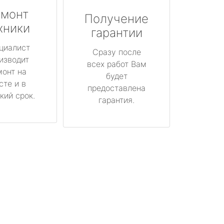
монт
Получение
хники
гарантии
циалист
Сразу после
изводит
всех работ Вам
монт на
будет
сте и в
предоставлена
кий срок.
гарантия.