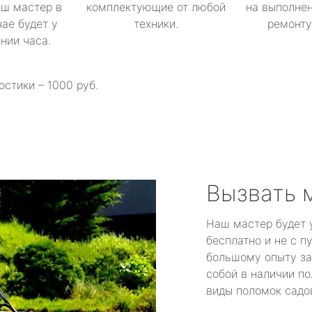
аш мастер в
комплектующие от любой
на выполнен
ае будет у
техники.
ремонту 
ении часа.
остики – 1000 руб.
Вызвать 
Наш мастер будет 
бесплатно и не с п
большому опыту за
собой в наличии по
виды поломок садов