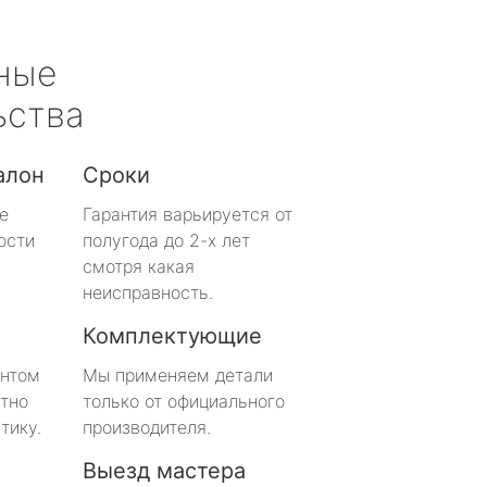
ные
ьства
алон
Сроки
е
Гарантия варьируется от
ости
полугода до 2-х лет
смотря какая
неисправность.
Комплектующие
онтом
Мы применяем детали
тно
только от официального
тику.
производителя.
Выезд мастера