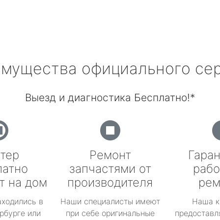
мущества официального се
Выезд и диагностика Бесплатно!*
тер
Ремонт
Гаран
латно
запчастями от
рабо
т на дом
производителя
рем
аходились в
Наши специалисты имеют
Наша к
рбурге или
при себе оригинальные
предоставл