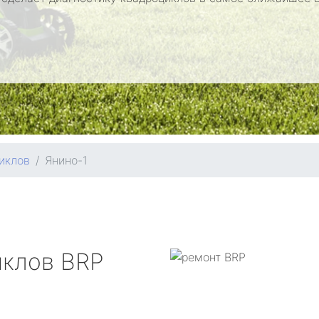
иклов
Янино-1
иклов
BRP
1