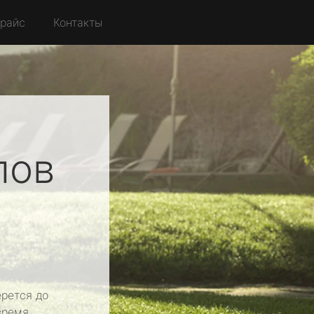
райс
Контакты
лов
рется до
время.