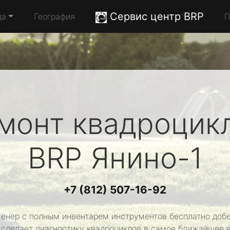
Сервис центр BRP
да
География
П
монт квадроцик
BRP
Янино-1
+7 (812) 507-16-92
енер с полным инвентарем инструментов бесплатно добе
 сделает диагностику квадроциклов в самое ближайшее 