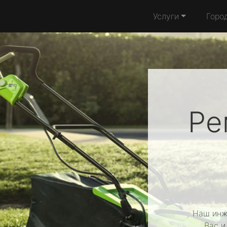
Услуги
Горо
Ре
Наш инж
Вас и