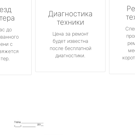
Ре
езд
Диагностика
те
тера
техники
Спе
ас до
Цена за ремонт
про
ованного
будет известна
ре
ени с
после бесплатной
ме
вяжется
диагностики.
корот
тер.